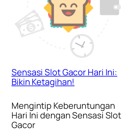
Sensasi Slot Gacor Hari Ini:
Bikin Ketagihan!
Mengintip Keberuntungan
Hari Ini dengan Sensasi Slot
Gacor