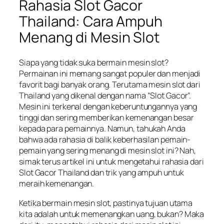
Rahasia Slot Gacor
Thailand: Cara Ampuh
Menang di Mesin Slot
Siapa yang tidak suka bermain mesin slot?
Permainan ini memang sangat populer dan menjadi
favorit bagi banyak orang. Terutama mesin slot dari
Thailand yang dikenal dengan nama “Slot Gacor”.
Mesin ini terkenal dengan keberuntungannya yang
tinggi dan sering memberikan kemenangan besar
kepada para pemainnya. Namun, tahukah Anda
bahwa ada rahasia di balik keberhasilan pemain-
pemain yang sering menang di mesin slot ini? Nah,
simak terus artikel ini untuk mengetahui rahasia dari
Slot Gacor Thailand dan trik yang ampuh untuk
meraih kemenangan.
Ketika bermain mesin slot, pastinya tujuan utama
kita adalah untuk memenangkan uang, bukan? Maka