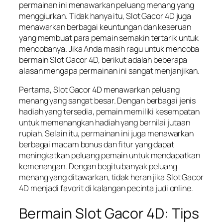
permainan ini menawarkan peluang menang yang
menggiurkan. Tidak hanya itu, Slot Gacor 4D juga
menawarkan berbagai keuntungan dan keseruan
yang membuat para pemain semakin tertarik untuk
mencobanya. Jika Anda masih ragu untuk mencoba
bermain Slot Gacor 4D, berikut adalah beberapa
alasan mengapa permainan ini sangat menjanjikan.
Pertama, Slot Gacor 4D menawarkan peluang
menang yang sangat besar. Dengan berbagai jenis
hadiah yang tersedia, pemain memiliki kesempatan
untuk memenangkan hadiah yang bernilai jutaan
rupiah. Selain itu, permainan ini juga menawarkan
berbagai macam bonus dan fitur yang dapat
meningkatkan peluang pemain untuk mendapatkan
kemenangan. Dengan begitu banyak peluang
menang yang ditawarkan, tidak heran jika Slot Gacor
4D menjadi favorit di kalangan pecinta judi online.
Bermain Slot Gacor 4D: Tips