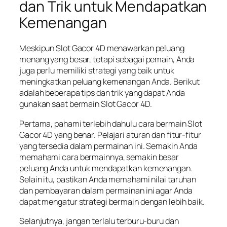
dan Trik untuk Mendapatkan
Kemenangan
Meskipun Slot Gacor 4D menawarkan peluang
menang yang besar, tetapi sebagai pemain, Anda
juga perlu memiliki strategi yang baik untuk
meningkatkan peluang kemenangan Anda. Berikut
adalah beberapa tips dan trik yang dapat Anda
gunakan saat bermain Slot Gacor 4D.
Pertama, pahami terlebih dahulu cara bermain Slot
Gacor 4D yang benar. Pelajari aturan dan fitur-fitur
yang tersedia dalam permainan ini. Semakin Anda
memahami cara bermainnya, semakin besar
peluang Anda untuk mendapatkan kemenangan.
Selain itu, pastikan Anda memahami nilai taruhan
dan pembayaran dalam permainan ini agar Anda
dapat mengatur strategi bermain dengan lebih baik.
Selanjutnya, jangan terlalu terburu-buru dan