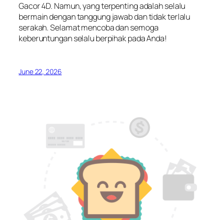
Gacor 4D. Namun, yang terpenting adalah selalu
bermain dengan tanggung jawab dan tidak terlalu
serakah. Selamat mencoba dan semoga
keberuntungan selalu berpihak pada Anda!
June 22, 2026