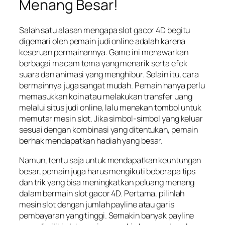
Menang Besar!
Salah satu alasan mengapa slot gacor 4D begitu
digemari oleh pemain judi online adalah karena
keseruan permainannya. Game ini menawarkan
berbagai macam tema yang menarik serta efek
suara dan animasi yang menghibur. Selain itu, cara
bermainnya juga sangat mudah. Pemain hanya perlu
memasukkan koin atau melakukan transfer uang
melalui situs judi online, lalu menekan tombol untuk
memutar mesin slot. Jika simbol-simbol yang keluar
sesuai dengan kombinasi yang ditentukan, pemain
berhak mendapatkan hadiah yang besar.
Namun, tentu saja untuk mendapatkan keuntungan
besar, pemain juga harus mengikuti beberapa tips
dan trik yang bisa meningkatkan peluang menang
dalam bermain slot gacor 4D. Pertama, pilihlah
mesin slot dengan jumlah payline atau garis
pembayaran yang tinggi. Semakin banyak payline