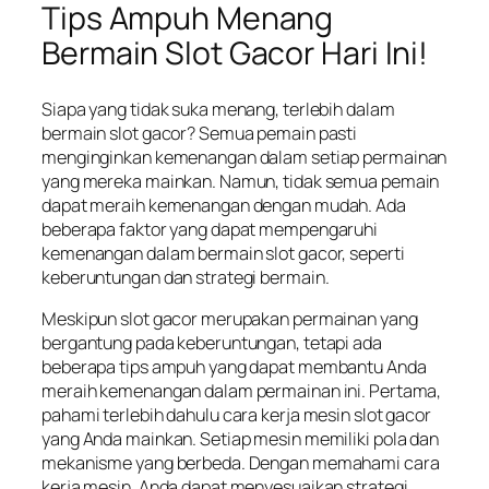
Tips Ampuh Menang
Bermain Slot Gacor Hari Ini!
Siapa yang tidak suka menang, terlebih dalam
bermain slot gacor? Semua pemain pasti
menginginkan kemenangan dalam setiap permainan
yang mereka mainkan. Namun, tidak semua pemain
dapat meraih kemenangan dengan mudah. Ada
beberapa faktor yang dapat mempengaruhi
kemenangan dalam bermain slot gacor, seperti
keberuntungan dan strategi bermain.
Meskipun slot gacor merupakan permainan yang
bergantung pada keberuntungan, tetapi ada
beberapa tips ampuh yang dapat membantu Anda
meraih kemenangan dalam permainan ini. Pertama,
pahami terlebih dahulu cara kerja mesin slot gacor
yang Anda mainkan. Setiap mesin memiliki pola dan
mekanisme yang berbeda. Dengan memahami cara
kerja mesin, Anda dapat menyesuaikan strategi