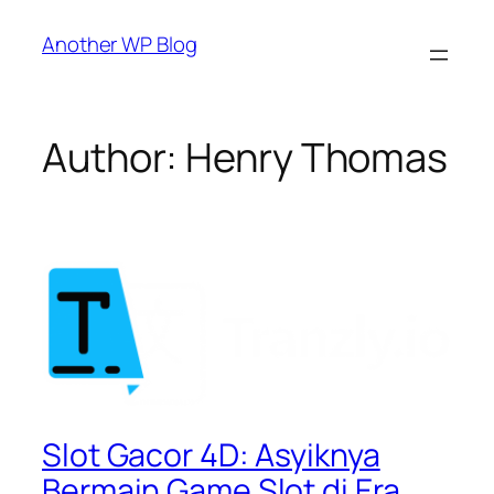
Skip
Another WP Blog
to
content
Author:
Henry Thomas
Slot Gacor 4D: Asyiknya
Bermain Game Slot di Era