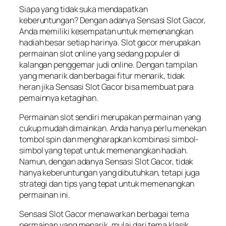
Siapa yang tidak suka mendapatkan
keberuntungan? Dengan adanya Sensasi Slot Gacor,
Anda memiliki kesempatan untuk memenangkan
hadiah besar setiap harinya. Slot gacor merupakan
permainan slot online yang sedang populer di
kalangan penggemar judi online. Dengan tampilan
yang menarik dan berbagai fitur menarik, tidak
heran jika Sensasi Slot Gacor bisa membuat para
pemainnya ketagihan.
Permainan slot sendiri merupakan permainan yang
cukup mudah dimainkan. Anda hanya perlu menekan
tombol spin dan mengharapkan kombinasi simbol-
simbol yang tepat untuk memenangkan hadiah.
Namun, dengan adanya Sensasi Slot Gacor, tidak
hanya keberuntungan yang dibutuhkan, tetapi juga
strategi dan tips yang tepat untuk memenangkan
permainan ini.
Sensasi Slot Gacor menawarkan berbagai tema
permainan yang menarik, mulai dari tema klasik