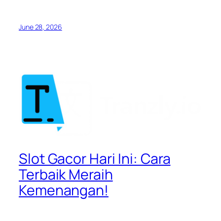
June 28, 2026
Slot Gacor Hari Ini: Cara
Terbaik Meraih
Kemenangan!