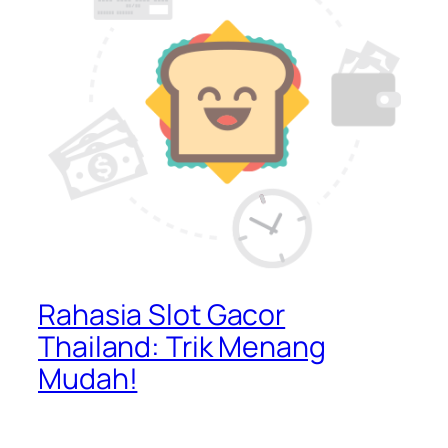
Rahasia Slot Gacor
Thailand: Trik Menang
Mudah!