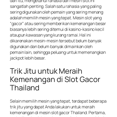
dari itu, mengetahui rahasia dari mesin slot ini
sangatlah penting. Salah satu rahasia yang paling
sering digunakan oleh pemain yang sering menang
adalah memilih mesin yang tepat. Mesin slot yang
“gacor” atau sering memberikan kemenangan besar
biasanya lebih sering ditemui di kasino-kasino kecil
ataupun kawasan yang kurang ramai. Hal ini
dikarenakan mesin-mesin tersebut belum banyak
digunakan dan belum banyak dimainkan oleh
pemain lain, sehingga peluang untuk memenangkan
jackpot lebih besar.
Trik Jitu untuk Meraih
Kemenangan di Slot Gacor
Thailand
Selain memilih mesin yang tepat, terdapat beberapa
trik jitu yang dapat Anda lakukan untuk meraih
kemenangan di mesin slot gacor Thailand. Pertama,