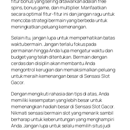
fitur bonus yang sering ditawarkan adalah free
spins, bonus game, dan multiplier. Manfaatkan
secara optimal fitur-fitur ini dan jangan ragu untuk
mencoba strategi bermain yang berbeda untuk
meningkatkan peluang kemenangan.
Selain itu, jangan lupa untuk memperhatikan batas
waktu bermain. Jangan terlalu fokus pada
permainan hingga Anda lupa mengatur waktu dan
budget yang telah ditentukan. Bermain dengan
cerdas dan disiplin akan membantu Anda
mengontrol kerugian dan memaksimalkan peluang
untuk meraih kemenangan besar di Sensasi Slot
Gacor.
Dengan mengikuti rahasia dan tips di atas, Anda
memiliki kesempatan yang lebih besar untuk
memenangkan hadiah besar di Sensasi Slot Gacor.
Nikmati sensasi bermain slot yang menarik sambil
berharap untuk keberuntungan yang menghampiri
Anda. Jangan lupa untuk selalu memilih situs judi