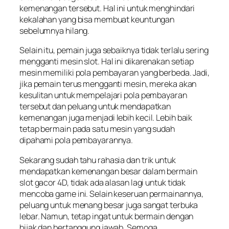
kemenangan tersebut. Hal ini untuk menghindari
kekalahan yang bisa membuat keuntungan
sebelumnya hilang.
Selain itu, pemain juga sebaiknya tidak terlalu sering
mengganti mesin slot. Hal ini dikarenakan setiap
mesin memiliki pola pembayaran yang berbeda. Jadi,
jika pemain terus mengganti mesin, mereka akan
kesulitan untuk mempelajari pola pembayaran
tersebut dan peluang untuk mendapatkan
kemenangan juga menjadi lebih kecil. Lebih baik
tetap bermain pada satu mesin yang sudah
dipahami pola pembayarannya.
Sekarang sudah tahu rahasia dan trik untuk
mendapatkan kemenangan besar dalam bermain
slot gacor 4D, tidak ada alasan lagi untuk tidak
mencoba game ini. Selain keseruan permainannya,
peluang untuk menang besar juga sangat terbuka
lebar. Namun, tetap ingat untuk bermain dengan
bijak dan bertanggung jawab. Semoga