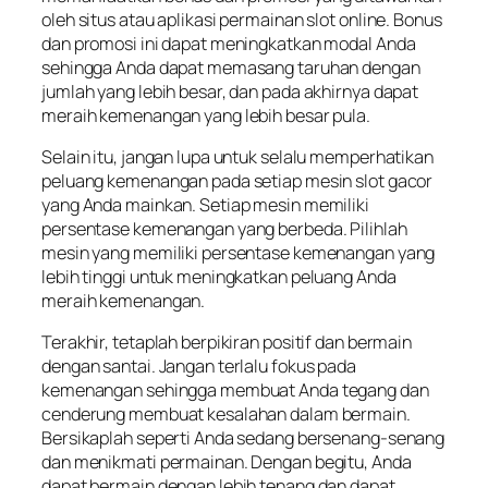
oleh situs atau aplikasi permainan slot online. Bonus
dan promosi ini dapat meningkatkan modal Anda
sehingga Anda dapat memasang taruhan dengan
jumlah yang lebih besar, dan pada akhirnya dapat
meraih kemenangan yang lebih besar pula.
Selain itu, jangan lupa untuk selalu memperhatikan
peluang kemenangan pada setiap mesin slot gacor
yang Anda mainkan. Setiap mesin memiliki
persentase kemenangan yang berbeda. Pilihlah
mesin yang memiliki persentase kemenangan yang
lebih tinggi untuk meningkatkan peluang Anda
meraih kemenangan.
Terakhir, tetaplah berpikiran positif dan bermain
dengan santai. Jangan terlalu fokus pada
kemenangan sehingga membuat Anda tegang dan
cenderung membuat kesalahan dalam bermain.
Bersikaplah seperti Anda sedang bersenang-senang
dan menikmati permainan. Dengan begitu, Anda
dapat bermain dengan lebih tenang dan dapat