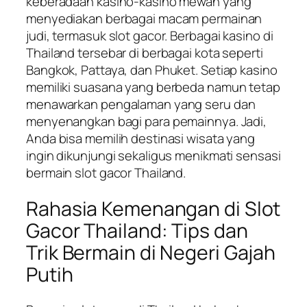
keberadaan kasino-kasino mewah yang
menyediakan berbagai macam permainan
judi, termasuk slot gacor. Berbagai kasino di
Thailand tersebar di berbagai kota seperti
Bangkok, Pattaya, dan Phuket. Setiap kasino
memiliki suasana yang berbeda namun tetap
menawarkan pengalaman yang seru dan
menyenangkan bagi para pemainnya. Jadi,
Anda bisa memilih destinasi wisata yang
ingin dikunjungi sekaligus menikmati sensasi
bermain slot gacor Thailand.
Rahasia Kemenangan di Slot
Gacor Thailand: Tips dan
Trik Bermain di Negeri Gajah
Putih