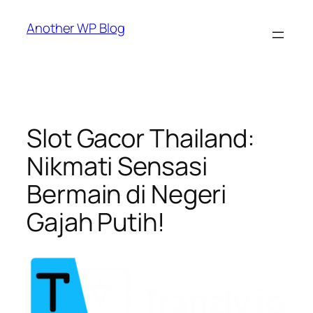
Skip
Another WP Blog
to
content
Slot Gacor Thailand:
Nikmati Sensasi
Bermain di Negeri
Gajah Putih!