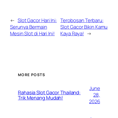
←
Slot Gacor Hari Ini:
Terobosan Terbaru:
Serunya Bermain
Slot Gacor Bikin Kamu
Mesin Slot di Hari Ini!
Kaya Raya!
→
MORE POSTS
June
Rahasia Slot Gacor Thailand:
28,
Trik Menang Mudah!
2026