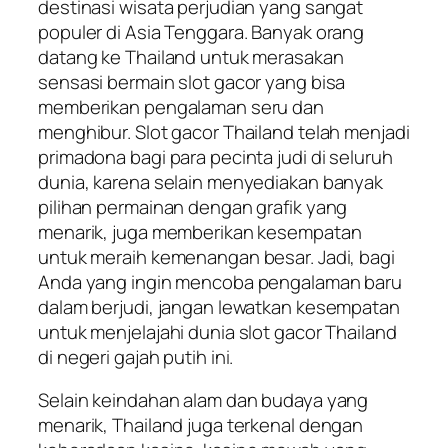
destinasi wisata perjudian yang sangat
populer di Asia Tenggara. Banyak orang
datang ke Thailand untuk merasakan
sensasi bermain slot gacor yang bisa
memberikan pengalaman seru dan
menghibur. Slot gacor Thailand telah menjadi
primadona bagi para pecinta judi di seluruh
dunia, karena selain menyediakan banyak
pilihan permainan dengan grafik yang
menarik, juga memberikan kesempatan
untuk meraih kemenangan besar. Jadi, bagi
Anda yang ingin mencoba pengalaman baru
dalam berjudi, jangan lewatkan kesempatan
untuk menjelajahi dunia slot gacor Thailand
di negeri gajah putih ini.
Selain keindahan alam dan budaya yang
menarik, Thailand juga terkenal dengan