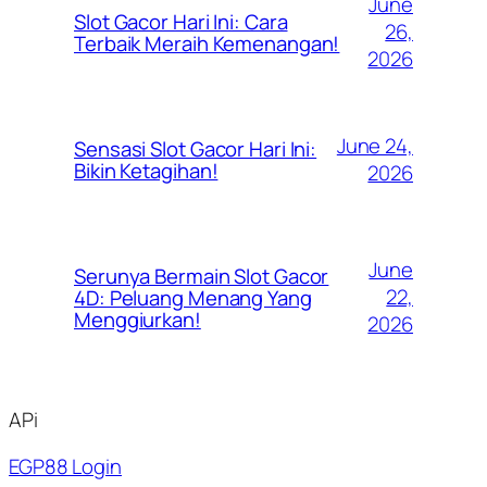
June
Slot Gacor Hari Ini: Cara
26,
Terbaik Meraih Kemenangan!
2026
June 24,
Sensasi Slot Gacor Hari Ini:
Bikin Ketagihan!
2026
June
Serunya Bermain Slot Gacor
22,
4D: Peluang Menang Yang
Menggiurkan!
2026
APi
EGP88 Login