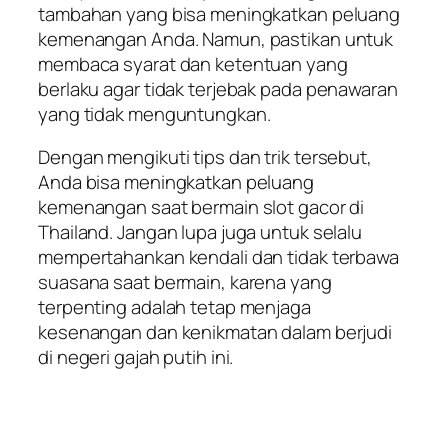
tambahan yang bisa meningkatkan peluang
kemenangan Anda. Namun, pastikan untuk
membaca syarat dan ketentuan yang
berlaku agar tidak terjebak pada penawaran
yang tidak menguntungkan.
Dengan mengikuti tips dan trik tersebut,
Anda bisa meningkatkan peluang
kemenangan saat bermain slot gacor di
Thailand. Jangan lupa juga untuk selalu
mempertahankan kendali dan tidak terbawa
suasana saat bermain, karena yang
terpenting adalah tetap menjaga
kesenangan dan kenikmatan dalam berjudi
di negeri gajah putih ini.