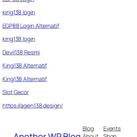
king138 login
EGP88 Login Alternatif
king138 login
Devil138 Resmi
King138 Alternatif
King138 Alternatif
Slot Gacor
https://agen138.design/
Blog
Events
Another WP Blog
About
Shop