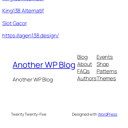
King138 Alternatif
Slot Gacor
https://agen138.design/
Blog
Events
Another WP Blog
About
Shop
FAQs
Patterns
Authors
Themes
Another WP Blog
Twenty Twenty-Five
Designed with
WordPress