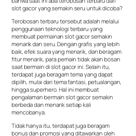
bahwa saat ini ada terobosan terbaru dari
slot gacor yang semakin seru untuk dicoba?
Terobosan terbaru tersebut adalah melalui
penggunaan teknologi terbaru yang
membuat permainan slot gacor semakin
menarik dan seru. Dengan grafis yang lebih
baik, efek suara yang menarik, dan beragam
fitur menarik, para pemain tidak akan bosan
saat bermain di slot gacor ini. Selain itu,
terdapat juga beragam tema yang dapat
dipilih, mulai dari tema fantasi, petualangan,
hingga superhero. Hal ini membuat
pengalaman bermain slot gacor semakin
berbeda dan menarik setiap kali
mencobanya.
Tidak hanya itu, terdapat juga beragam
bonus dan promosi yang ditawarkan oleh