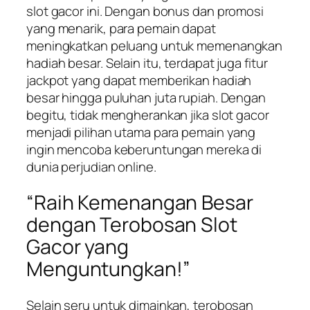
slot gacor ini. Dengan bonus dan promosi
yang menarik, para pemain dapat
meningkatkan peluang untuk memenangkan
hadiah besar. Selain itu, terdapat juga fitur
jackpot yang dapat memberikan hadiah
besar hingga puluhan juta rupiah. Dengan
begitu, tidak mengherankan jika slot gacor
menjadi pilihan utama para pemain yang
ingin mencoba keberuntungan mereka di
dunia perjudian online.
“Raih Kemenangan Besar
dengan Terobosan Slot
Gacor yang
Menguntungkan!”
Selain seru untuk dimainkan, terobosan