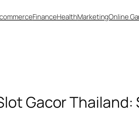
-commerce
Finance
Health
Marketing
Online G
lot Gacor Thailand: