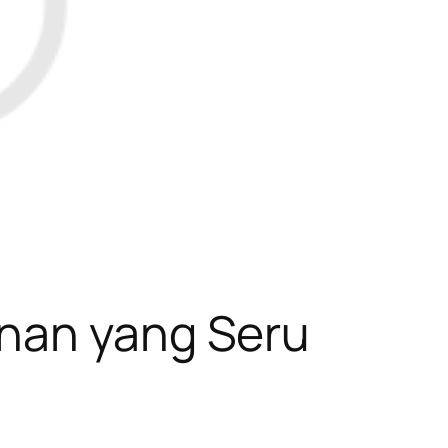
inan yang Seru