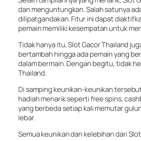
dan menguntungkan. Salah satunya ada
dilipatgandakan. Fitur ini dapat diakti
pemain memiliki kesempatan untuk mem
Tidak hanya itu, Slot Gacor Thailand ju
bertambah hingga ada pemain yang ber
dalam bermain. Dengan begitu, tidak h
Thailand.
Di samping keunikan-keunikan tersebu
hadiah menarik seperti free spins, cas
yang berbeda setiap kali memutar gul
lebar.
Semua keunikan dan kelebihan dari Slot