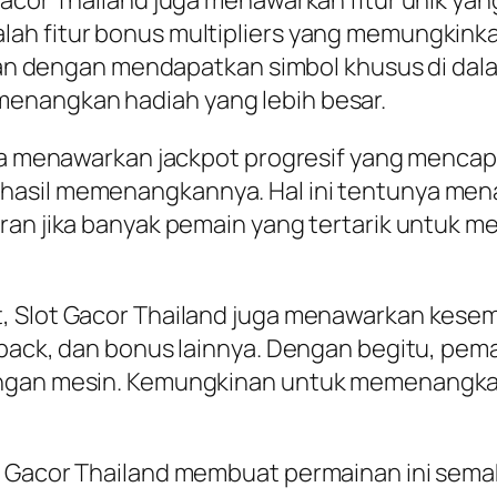
lah fitur bonus multipliers yang memungkin
fkan dengan mendapatkan simbol khusus di dal
enangkan hadiah yang lebih besar.
ga menawarkan jackpot progresif yang mencapai
hasil memenangkannya. Hal ini tentunya me
eran jika banyak pemain yang tertarik untuk 
t, Slot Gacor Thailand juga menawarkan ke
hback, dan bonus lainnya. Dengan begitu, pe
ungan mesin. Kemungkinan untuk memenangkan
 Gacor Thailand membuat permainan ini semaki