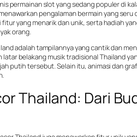
enis permainan slot yang sedang populer di ka
dan menawarkan pengalaman bermain yang seru
 fitur yang menarik dan unik, serta hadiah ya
nyak orang.
hailand adalah tampilannya yang cantik dan 
 latar belakang musik tradisional Thailand 
ah putih tersebut. Selain itu, animasi dan gra
n.
or Thailand: Dari B
Gacor Thailand juga menawarkan fitur unik ya