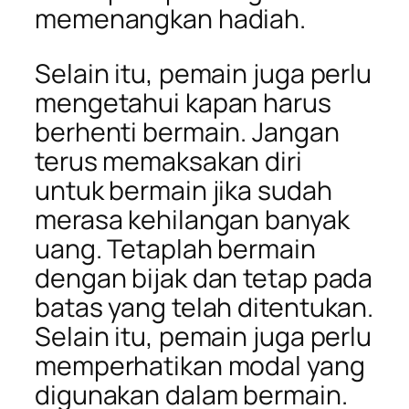
memenangkan hadiah.
Selain itu, pemain juga perlu
mengetahui kapan harus
berhenti bermain. Jangan
terus memaksakan diri
untuk bermain jika sudah
merasa kehilangan banyak
uang. Tetaplah bermain
dengan bijak dan tetap pada
batas yang telah ditentukan.
Selain itu, pemain juga perlu
memperhatikan modal yang
digunakan dalam bermain.