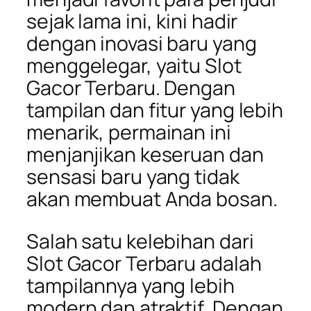
sejak lama ini, kini hadir
dengan inovasi baru yang
menggelegar, yaitu Slot
Gacor Terbaru. Dengan
tampilan dan fitur yang lebih
menarik, permainan ini
menjanjikan keseruan dan
sensasi baru yang tidak
akan membuat Anda bosan.
Salah satu kelebihan dari
Slot Gacor Terbaru adalah
tampilannya yang lebih
modern dan atraktif. Dengan