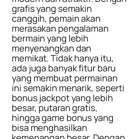
grafis yang semakin
canggih, pemain akan
merasakan pengalaman
bermain yang lebih
menyenangkan dan
memikat. Tidak hanya itu,
ada juga banyak fitur baru
yang membuat permainan
ini semakin menarik, seperti
bonus jackpot yang lebih
besar, putaran gratis,
hingga game bonus yang
bisa menghasilkan
kemenangan besar. Dengan