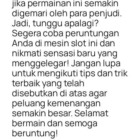
jika permainan ini semakin
digemari oleh para penjudi.
Jadi, tunggu apalagi?
Segera coba peruntungan
Anda di mesin slot ini dan
nikmati sensasi baru yang
menggelegar! Jangan lupa
untuk mengikuti tips dan trik
terbaik yang telah
disebutkan di atas agar
peluang kemenangan
semakin besar. Selamat
bermain dan semoga
beruntung!