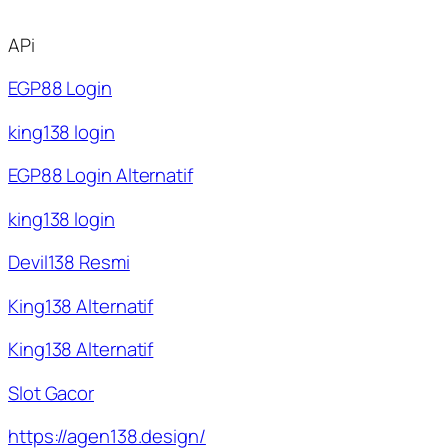
APi
EGP88 Login
king138 login
EGP88 Login Alternatif
king138 login
Devil138 Resmi
King138 Alternatif
King138 Alternatif
Slot Gacor
https://agen138.design/