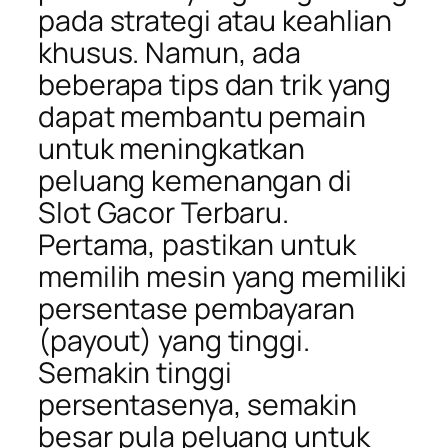
pada strategi atau keahlian
khusus. Namun, ada
beberapa tips dan trik yang
dapat membantu pemain
untuk meningkatkan
peluang kemenangan di
Slot Gacor Terbaru.
Pertama, pastikan untuk
memilih mesin yang memiliki
persentase pembayaran
(payout) yang tinggi.
Semakin tinggi
persentasenya, semakin
besar pula peluang untuk