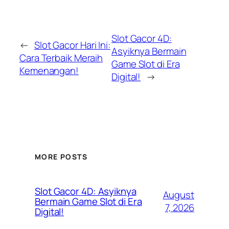
Slot Gacor 4D:
←
Slot Gacor Hari Ini:
Asyiknya Bermain
Cara Terbaik Meraih
Game Slot di Era
Kemenangan!
Digital!
→
MORE POSTS
Slot Gacor 4D: Asyiknya
August
Bermain Game Slot di Era
7, 2026
Digital!