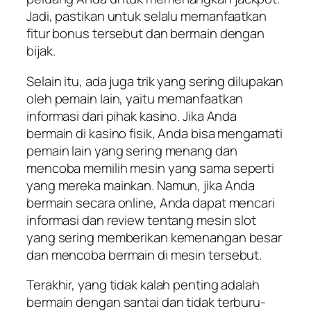
Jadi, pastikan untuk selalu memanfaatkan
fitur bonus tersebut dan bermain dengan
bijak.
Selain itu, ada juga trik yang sering dilupakan
oleh pemain lain, yaitu memanfaatkan
informasi dari pihak kasino. Jika Anda
bermain di kasino fisik, Anda bisa mengamati
pemain lain yang sering menang dan
mencoba memilih mesin yang sama seperti
yang mereka mainkan. Namun, jika Anda
bermain secara online, Anda dapat mencari
informasi dan review tentang mesin slot
yang sering memberikan kemenangan besar
dan mencoba bermain di mesin tersebut.
Terakhir, yang tidak kalah penting adalah
bermain dengan santai dan tidak terburu-