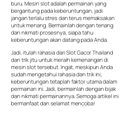
buru. Mesin slot adalah permainan yang
bergantung pada keberuntungan, jadi
jangan terlalu stres dan terus memaksakan
untuk menang. Bermainlah dengan tenang
dan nikmati prosesnya, siapa tahu
keberuntungan akan datang pada Anda.
Jadi, itulah rahasia dari Slot Gacor Thailand
dan trik jitu untuk meraih kemenangan di
mesin slot tersebut. Ingat, meskipun Anda
sudah mengetahui rahasia dan trik ini,
keberuntungan tetaplah faktor utama dalam
permainan ini. Jadi, bermainlah dengan bijak
dan nikmati permainannya. Semoga artikel ini
bermanfaat dan selamat mencoba!