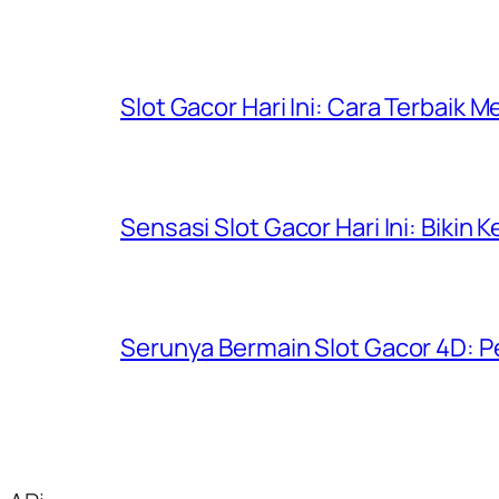
Slot Gacor Hari Ini: Cara Terbaik
Sensasi Slot Gacor Hari Ini: Bikin 
Serunya Bermain Slot Gacor 4D: 