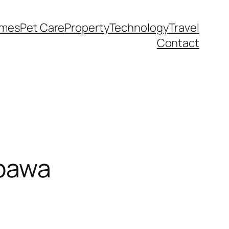
ames
Pet Care
Property
Technology
Travel
Contact
mbawa