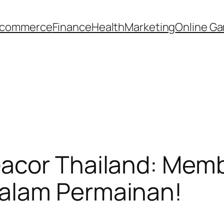
-commerce
Finance
Health
Marketing
Online G
Gacor Thailand: Me
alam Permainan!