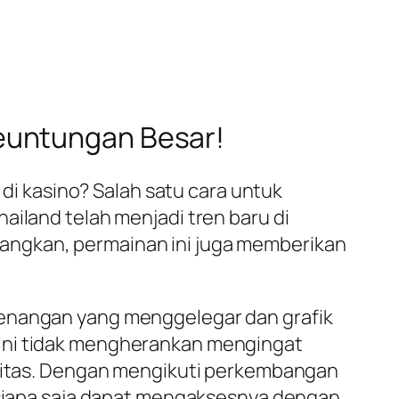
euntungan Besar!
 kasino? Salah satu cara untuk
ailand telah menjadi tren baru di
angkan, permainan ini juga memberikan
menangan yang menggelegar dan grafik
 ini tidak mengherankan mengingat
ualitas. Dengan mengikuti perkembangan
a siapa saja dapat mengaksesnya dengan