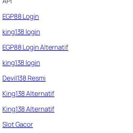
APi
EGP88 Login
king138 login
EGP88 Login Alternatif
king138 login
Devil138 Resmi
King138 Alternatif
King138 Alternatif
Slot Gacor