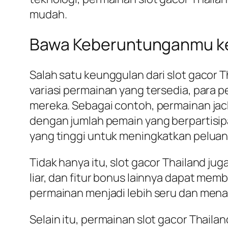
mudah.
Bawa Keberuntunganmu ke 
Salah satu keunggulan dari slot gaco
variasi permainan yang tersedia, para
mereka. Sebagai contoh, permainan jac
dengan jumlah pemain yang berpartisipa
yang tinggi untuk meningkatkan pelu
Tidak hanya itu, slot gacor Thailand j
liar, dan fitur bonus lainnya dapat me
permainan menjadi lebih seru dan men
Selain itu, permainan slot gacor Thail