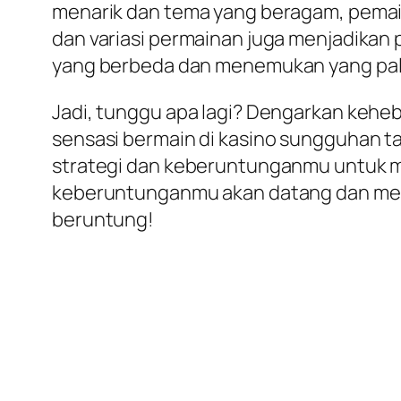
menarik dan tema yang beragam, pemain
dan variasi permainan juga menjadika
yang berbeda dan menemukan yang pal
Jadi, tunggu apa lagi? Dengarkan kehe
sensasi bermain di kasino sungguhan 
strategi dan keberuntunganmu untuk me
keberuntunganmu akan datang dan mem
beruntung!