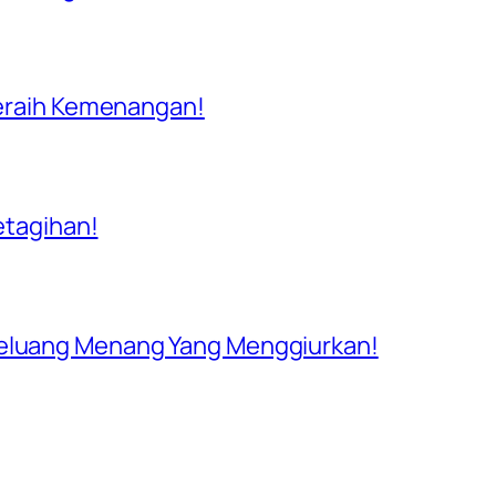
 Meraih Kemenangan!
Ketagihan!
Peluang Menang Yang Menggiurkan!