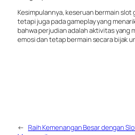
Kesimpulannya, keseruan bermain slot g
tetapi juga pada gameplay yang menarik,
bahwa perjudian adalah aktivitas yang 
emosi dan tetap bermain secara bijak 
←
Raih Kemenangan Besar dengan Slot