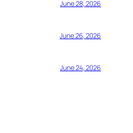
June 28, 2026
June 26, 2026
June 24, 2026