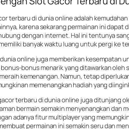
ngan Slot Gacor Terbaru di Du
or terbaru di dunia online adalah kemudahan
ainnya, karena sekarang permainan ini dapat 
hubung dengan internet. Hal ini tentunya s
k memiliki banyak waktu luang untuk pergi ke t
u di dunia online juga memberikan kesempata
a bonus-bonus menarik yang ditawarkan oleh si
eraih kemenangan. Namun, tetap diperlukan
ungkinan memenangkan hadiah yang diingin
gacor terbaru di dunia online juga ditunjang o
alaman bermain semakin menyenangkan dan 
ngan adanya fitur multiplayer yang memungki
, membuat permainan ini semakin seru dan me