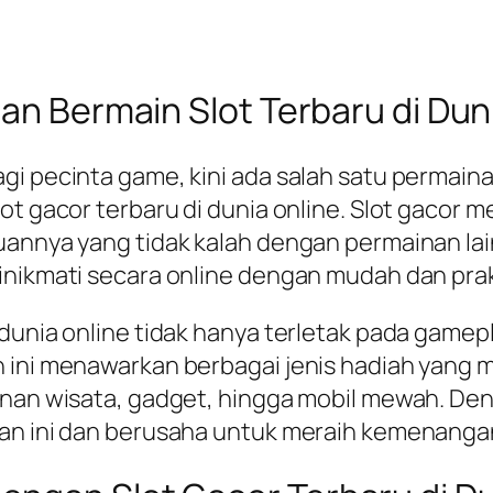
uan Bermain Slot Terbaru di Dun
gi pecinta game, kini ada salah satu permai
ot gacor terbaru di dunia online. Slot gacor 
ruannya yang tidak kalah dengan permainan la
inikmati secara online dengan mudah dan prak
dunia online tidak hanya terletak pada gamepl
 ini menawarkan berbagai jenis hadiah yang m
anan wisata, gadget, hingga mobil mewah. Den
nan ini dan berusaha untuk meraih kemenanga