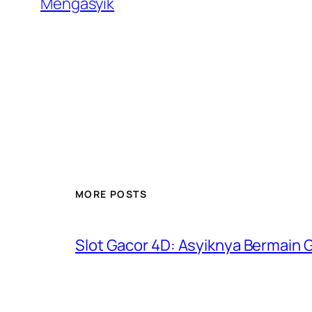
Mengasyik
MORE POSTS
Slot Gacor 4D: Asyiknya Bermain Ga