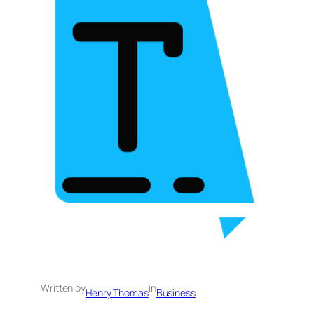
Written by
in
Henry Thomas
Business