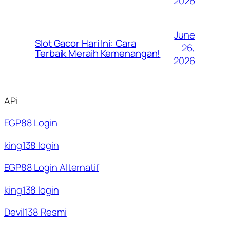
2026
June
Slot Gacor Hari Ini: Cara
26,
Terbaik Meraih Kemenangan!
2026
APi
EGP88 Login
king138 login
EGP88 Login Alternatif
king138 login
Devil138 Resmi