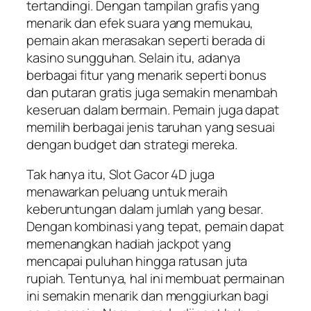
tertandingi. Dengan tampilan grafis yang
menarik dan efek suara yang memukau,
pemain akan merasakan seperti berada di
kasino sungguhan. Selain itu, adanya
berbagai fitur yang menarik seperti bonus
dan putaran gratis juga semakin menambah
keseruan dalam bermain. Pemain juga dapat
memilih berbagai jenis taruhan yang sesuai
dengan budget dan strategi mereka.
Tak hanya itu, Slot Gacor 4D juga
menawarkan peluang untuk meraih
keberuntungan dalam jumlah yang besar.
Dengan kombinasi yang tepat, pemain dapat
memenangkan hadiah jackpot yang
mencapai puluhan hingga ratusan juta
rupiah. Tentunya, hal ini membuat permainan
ini semakin menarik dan menggiurkan bagi