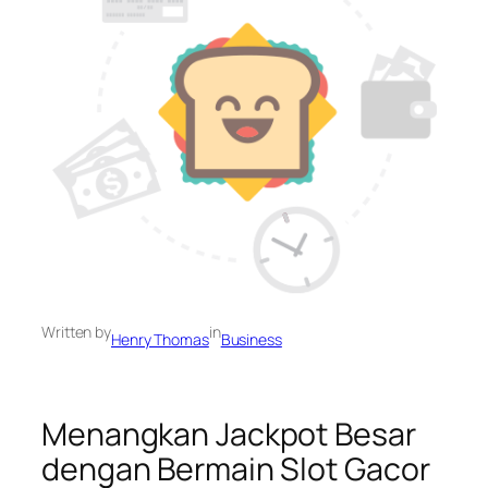
Written by
in
Henry Thomas
Business
Menangkan Jackpot Besar
dengan Bermain Slot Gacor