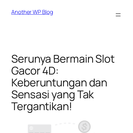
Skip
Another WP Blog
to
content
Serunya Bermain Slot
Gacor 4D:
Keberuntungan dan
Sensasi yang Tak
Tergantikan!