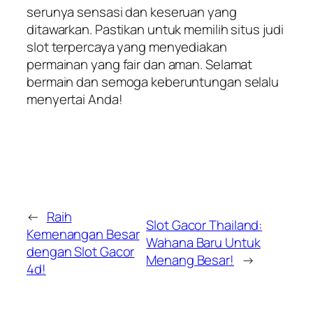
serunya sensasi dan keseruan yang
ditawarkan. Pastikan untuk memilih situs judi
slot terpercaya yang menyediakan
permainan yang fair dan aman. Selamat
bermain dan semoga keberuntungan selalu
menyertai Anda!
←
Raih
Slot Gacor Thailand:
Kemenangan Besar
Wahana Baru Untuk
dengan Slot Gacor
Menang Besar!
→
4d!